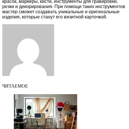
красок, маркеры, кисти, инструменты для гравировки,
резки и декорирования. При помощи таких инструментов
мастер сможет создавать уникальные и оригинальные
изделия, которые станут его визитной карточкой.
Facebook
Twitter
LinkedIn
Tumblr
Pinterest
Reddit
VKontakte
Odnoklassniki
Skype
WhatsApp
Telegram
Viber
Share
Print
via
Email
ЧИТАЕМОЕ