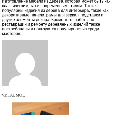
изготовление мебели из дерева, которая может быть как
классическим, так и современным стилям. Также
популярны изделия из дерева для интерьера, такие как
декоративные панели, рамы для зеркал, подставки и
другие элементы декора. Кроме того, работы по
реставрации и ремонту деревянных изделий также
востребованы и пользуются популярностью среди
мастеров.
Facebook
Twitter
LinkedIn
Tumblr
Pinterest
Reddit
VKontakte
Odnoklassniki
Skype
WhatsApp
Telegram
Viber
Share
Print
via
Email
ЧИТАЕМОЕ