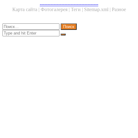
Facebook
Twitter
WhatsApp
Telegram
--------------------------------------
Карта сайта |
Фотогалерея |
Теги |
Sitemap.xml |
Разное
Close
Найти:
Close
Search
for