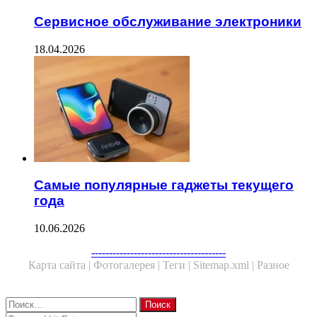
Сервисное обслуживание электроники
18.04.2026
Самые популярные гаджеты текущего
года
10.06.2026
--------------------------------------
Карта сайта |
Фотогалерея |
Теги |
Sitemap.xml |
Разное
Close
Найти: