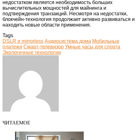
недостатком является необходимость больших
вычислительных мощностей для майнинга и
подтверждения транзакций. Несмотря на недостатки,
блокчейн-технология продолжает активно развиваться и
находить новые области применения.
Tags
DSLR и mirrorless
Аудиосистема дома
Мобильные
платежи
Смарт-телевизор
Умные часы для спорта
Экологичные технологии
Facebook
Twitter
LinkedIn
Tumblr
Pinterest
Reddit
VKontakte
Odnoklassniki
Skype
WhatsApp
Telegram
Viber
Share
Print
via
Email
ЧИТАЕМОЕ