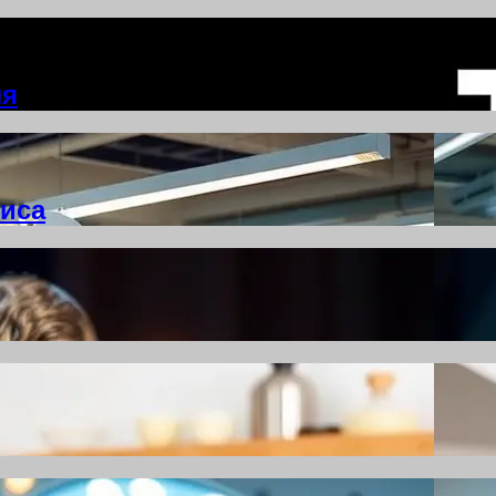
ля
иса