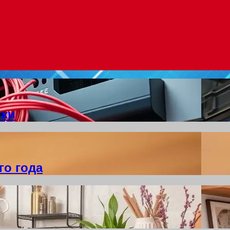
ики
го года