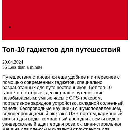
Search
Топ-10 гаджетов для путешествий
for
20.04.2024
55
Less than a minute
Путешествия становятся еще удобнее и интереснее с
помощью современных гаджетов, специально
разработанных для путешественников. Вот топ-10
гаджетов, которые сделают ваше путешествие
незабываемым: умные часы с GPS-трекером,
портативное зарядное устройство, складной солнечный
панель, беспроводные наушники с шумоподавлением,
водонепроницаемый рюкзак с USB-портом, карманный
фильтр для воды, компактный дрон для съемки видео,
универсальный адаптер для розеток, мини-стиральная
машина для одежды и складной стул-тренога для