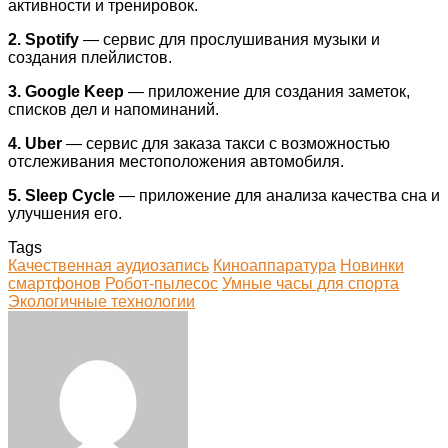
активности и тренировок.
2. Spotify
— сервис для прослушивания музыки и
создания плейлистов.
3. Google Keep
— приложение для создания заметок,
списков дел и напоминаний.
4. Uber
— сервис для заказа такси с возможностью
отслеживания местоположения автомобиля.
5. Sleep Cycle
— приложение для анализа качества сна и
улучшения его.
Tags
Качественная аудиозапись
Киноаппаратура
Новинки
смартфонов
Робот-пылесос
Умные часы для спорта
Экологичные технологии
Facebook
Twitter
LinkedIn
Tumblr
Pinterest
Reddit
VKontakte
Odnoklassniki
Skype
WhatsApp
Telegram
Viber
Share
Print
via
Email