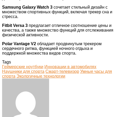
Samsung Galaxy Watch 3
сочетает стильный дизайн с
множеством спортивных функций, включая трекер сна и
стресса.
Fitbit Versa 3
предлагает отличное соотношение цены и
качества, а также множество функций для отслеживания
физической активности.
Polar Vantage V2
обладает продвинутым трекером
сердечного ритма, функцией ночного отдыха и
поддержкой множества видов спорта.
Tags
Геймерские ноутбуки
Инновации в автомобилях
Наушники для спорта
Смарт-телевизор
Умные часы для
спорта
Экологичные технологии
Facebook
Twitter
LinkedIn
Tumblr
Pinterest
Reddit
VKontakte
Odnoklassniki
Skype
WhatsApp
Telegram
Viber
Share
Print
via
Email