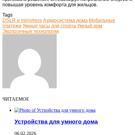
повышая уровень комфорта для жильцов.
Tags
DSLR и mirrorless
Аудиосистема дома
Мобильные
платежи
Умные часы для спорта
Умный дом
Экологичные технологии
Facebook
Twitter
LinkedIn
Tumblr
Pinterest
Reddit
VKontakte
Odnoklassniki
Skype
WhatsApp
Telegram
Viber
Share
Print
via
Email
ЧИТАЕМОЕ
Устройства для умного дома
06.02.2026